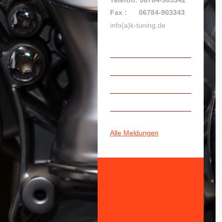
Fax : 06784-903343
info(a)k-tuning.de
Alle Meldungen