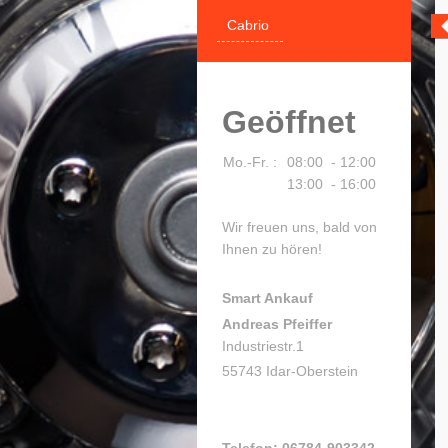
Cabrio
Geöffnet
Mo.-Fr. :
08:00 - 12:00
13:00 - 16:00
Wir freuen uns, bald von
Ihnen zu hören!
Smart Ankauf
Andreas Pfeiffer
Industriestr.1
55743 Idar-Oberstein
Telefon: 06784-903342