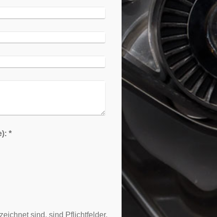
Captcha (Spam-Schutz-Code): *
eichnet sind, sind Pflichtfelder.