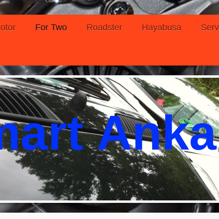
otor
For Two
Roadster
Hayabusa
Serv
art Anka