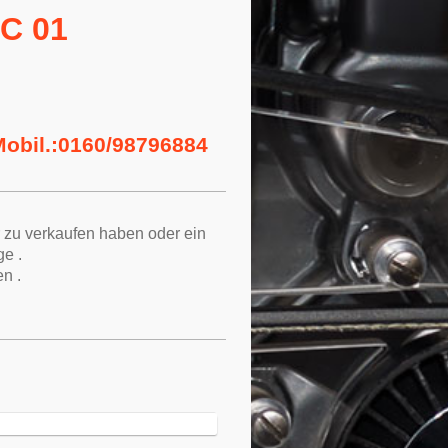
C 01
Mobil.:0160/98796884
r zu verkaufen haben oder ein
e .
n .